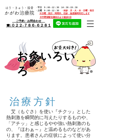
はり・きゅう・接骨
・
平日
9：00 - 12：30 14：30 - 19：30
・
土曜
9：00 - 12：30
・
休診
：
月・火・水・
日曜・祝日
か
がわ治療院
※日曜・祝日・時間外
、
往診・急患随時対応します
​※中野栄駅北側出口より徒歩3分
ご予約・お問合わせ
​☎:０２２-７８６-６２８１
お灸いろい
ろ
​治療方針
艾（もぐさ）を使い『チクッ』とした
熱刺激を瞬間的に与えたりするものや、
「アチッ」と感じるやや強い熱刺激のも
の、『ほわぁ～』と温めるものなどがあ
ります。患者さんの症状によって使い分