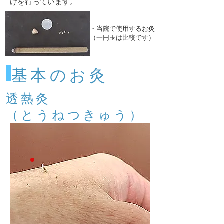
けを行っています。
・当院で使用するお灸
​（一円玉は比較です）
​基本のお灸
​透熱灸
（とうねつきゅう）