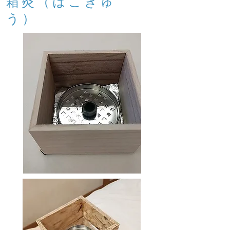
​箱灸（はこきゅ
う）