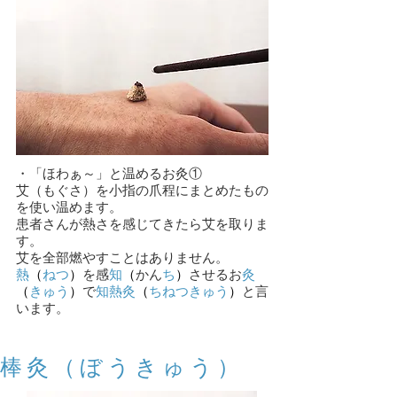
・「ほわぁ～」と温めるお灸①
艾（もぐさ）を小指の爪程にまとめたもの
を使い温めます。
患者さんが熱さを感じてきたら艾を取りま
す。
​艾を全部燃やすことはありません。
熱
（
ねつ
）
を感
知
（
かん
ち
）
させるお
灸
（
きゅう
）
で
知熱灸
（
ちねつきゅう
）
と言
います。
​棒灸（ぼうきゅう）