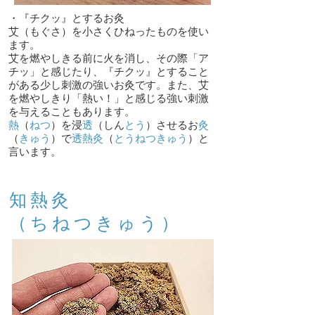
・『チクッ』とするお灸
艾（もぐさ）を小さくひねったものを使い
ます。
艾を燃やしきる前に火を消し、その際「ア
チッ」と感じたり、『チクッ』とする
こと
がある少し刺激の強いお灸です。また、艾
を燃やしきり「熱い！」と感じる強い刺激
を与えることもあります。
熱
（
ねつ
）を浸
透
（しん
とう
）させるお
灸
（
きゅう
）で
透熱灸
（
とうねつきゅう
）と
言います。
​知熱灸
（ちねつきゅう）